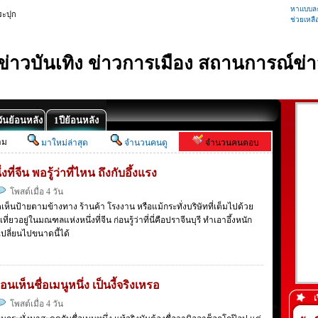
หาแบบละ
ระปุก
ช่วยเหลื
้ ข่าวบันเทิง ข่าวการเมือง สถานการณ์ข่า
ันย้อนหลัง
1ปีย้อนหลัง
าม
มาใหม่ล่าสุด
จำนวนคนดู
จำนวนคนตอบ
ี่จีน พอรู้ว่าที่ไหน ถึงกับอึ้งแรง
โพสต์เมื่อ 4 วัน
เห็นป้ายตามข้างทาง ร้านค้า โรงงาน หรือแม้กระทั่งบริษัทที่เต็มไปด้วย
ยวอยู่ในมณฑลแห่งหนึ่งที่จีน ก่อนรู้ว่าที่นี่คือปราจีนบุรี ทำเอาอึ้งหนัก
ปลี่ยนไปขนาดนี้ได้
นเห็นชื่อเมนูหนึ่ง เป็นงี้จริงเหรอ
เ
โพสต์เมื่อ 4 วัน