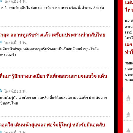
โพสต์เมื่อ 4 วัน
แผ่
ร อ้างพบวัตถุดิบไม่สดและการจัดการอาหาร พร้อมตั้งคำถามเรื่องสุข
ไหว
แผ่น
สาเห
เรามี
ตล่าสุด สถานทูตรับร่างแล้ว เตรียมประสานนำกลับไทย
ไหวใ
โพสต์เมื่อ 4 วัน
เผย
มคืบหน้าล่าสุด หลังสถานทูตรับร่างและยืนยันอัตลักษณ์ ฮลุน โซโล่
ทำใ
ถึงครอบครัว
รอยเ
ประเ
ประเท
 ตื่นมารู้สึกกางเกงเปียก ที่แท้เจอลวนลามจนเสร็จ แค้น
ระนอ
โพสต์เมื่อ 3 วัน
ม แบบไม่รู้ตัว ฉวยโอกาสตอนหลับ ที่แท้โดนลวนลามจนเสร็จ น่าแค้นมาก
องบินกลับไทย
คใส เดินหน้าสู่แพลตฟอร์มผู้ใหญ่ หลังรับมีแอคลับ
โพสต์เมื่อ 3 วัน