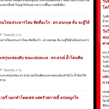
จนกระทั่งมาสะดุดกับชื่อเมนูหนึ่ง แท้จริงมันต้องชื่อวานิลลาช็อกโกป๊อป แต่
วัน
้วแทบกลั้นขำไม่อยู่ ถึงกับอยากลางานขึ้นมาเลยทีเดียว
โคก
วันพ
น้ำท่
โดนโทษประหารไหม ติดที่อะไร - ดร.ธนกฤต ลั่น จะสู้ให้
มงคล
วัน
โพสต์เมื่อ 4 วัน
พฤษ
ีโอกาสโดนประหารไหม ติดที่อะไร - ดร.ธนกฤต ลั่น จะสู้ให้มันโดนประหาร
ศา
ประว
วันวิ
ะพรุนกล่องดับ ขณะเล่นทะเล - ดร.ธรณ์ ย้ำโดนพิษ
วันสำ
วันที
โพสต์เมื่อ 4 วัน
กิจกร
ิษแมงกะพรุนกล่อง ดร.ธรณ์ เผยโดนพิษแมงกะพรุน ต้องทำยังไง ย้ำต้องใช้
แผ่
็ดขาด
การ
แผ่น
ประเ
ลิเวอรี่ บอกทำโดยเชฟ แต่ครัวสภาพอี๋ อร่อยถูกใจ
ใต้ 
ที่มี