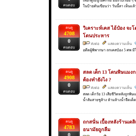
เลือกดูเมนูไอศกรีม มองไปเรื่อย ๆ 
คนตอบ
ในป้ายดันเขียนว่า วันนี้ลา เห็นแล
คนดู
วิเคราะห์เคส ไอ้ป๋อง จะ
4708
โดนประหาร
0
ส่งต่อ
แสดงความเห็น
คนตอบ
อดีตผู้พิพากษา ถกเคสป๋อง 5 ศพ ม
คนดู
สลด เด็ก 13 โดนพิษแมงก
4908
ต้องทำยังไง ?
0
ส่งต่อ
แสดงความเห็น
คนตอบ
สลด เด็กวัย 13 เสียชีวิตหลังถูกพ
น้ำส้มสายชูล้าง ห้ามล้างน้ำจืดเด
คนดู
ถกสนั่น เบื้องหลังร้านเด
4783
อนามัยถูกลืม
0