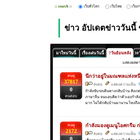
:: search ::
เว็บทั่วโลก
เว็บไทย
เว็บก
ข่าว อัปเดตข่าววันนี
มาใหม่วันนี้
เรื่องเด่นวันนี้
7วันย้อนหลัง
30ว
แสดงผลต
คนดู
นึกว่าอยู่ในมณฑลแห่งหนึ่งท
37817
ส่งต่อ
แสดงความเห็น
0
กำลังขับรถเดินทางกลับบ้าน สังเกต
คนตอบ
ภาษาจีน จนแอบคิดว่าตัวเองกำลังเที่
มาก ไม่ได้กลับบ้านมานาน ไหงถึงเ
คนดู
กำลังมองดูเมนูไอศกรีม ก่อ
2172
ส่งต่อ
แสดงความเห็น
0