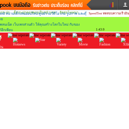
กระปุก
ตั้งกระปุกดอทคอมเป็นหน้าแรก
ติดต่อโฆษณา
SpeedTest
ทดสอบความเร็วอิน
วน
ข่าวสั้น
ข่าวดารา
หนังใหม่
ฟังเพลง
1:43:10
หมากรุกไทย
แชทหมากฮอส
หวย
ผู้หญิง
แต่งงาน
ทำนายฝัน
สุขภาพ
ด่น
X-fi
ประเด็นร้อน
บันเทิง
วาไรตี้
ดูหนัง
แฟชั่น
ผลบอล
บ้านและการตกแต่
มแวะพัก
กลอน
iCare
ary
เช็คความเร็วเน็ต
iPhone
อินสตาแกรมดารา
MSN