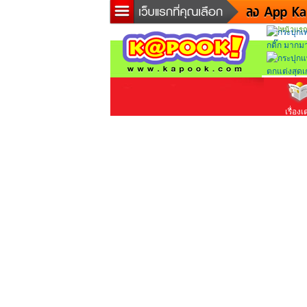
ไปหน้าแรก
ข่าวด่
ละคร
เกม
ตรวจ
ดูดวง
เรื่องเ
ผู้ชาย
แวะชิ
diction
Twitter