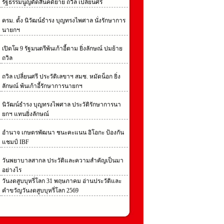
รัฐธรรมนูญตัดสินคดีย้าย ถวิล เปลี่ยนศรี
ครม. ตั้ง นิวัฒน์ธำรง บุญทรงไพศาล นั่งรักษาการ
นายกฯ
เปิดโผ 9 รัฐมนตรีพ้นเก้าอี้ตาม ยิ่งลักษณ์ ปมย้าย
ถวิล
ถวิล เปลี่ยนศรี ประวัติเลขาฯ สมช. หมัดน็อก ยิ่ง
ลักษณ์ พ้นเก้าอี้รักษาการนายกฯ
นิวัฒน์ธํารง บุญทรงไพศาล ประวัติรักษาการนา
ยกฯ แทนยิ่งลักษณ์
อํานาจ เกษตรพัฒนา ชนะคะแนน อิโอกะ ป้องกัน
แชมป์ IBF
วันพยาบาลสากล ประวัติและความสำคัญเป็นมา
อย่างไร
วันงดสูบบุหรี่โลก 31 พฤษภาคม อ่านประวัติและ
คำขวัญวันงดสูบบุหรี่โลก 2569