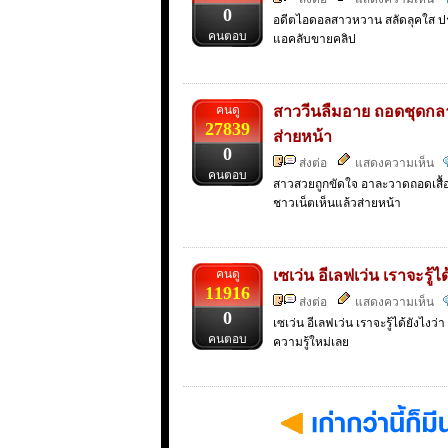
0
อดีตไอดอลสาวหวาน สลัดลุคใส ประ
คนตอบ
แอคลับขายคลิป
คนดู
สาววีนลืมอาย ถอดชุดกลาง
27839
ส่ายหน้า
0
ส่งต่อ
แสดงความเห็น
คนตอบ
สาวสวยถูกขัดใจ อาละวาดถอดเสื้อ
ชาวเน็ตเห็นแล้วส่ายหน้า
คนดู
เซเว่น อีเลฟเว่น เราจะรู้ไ
11916
ส่งต่อ
แสดงความเห็น
0
เซเว่น อีเลฟเว่น เราจะรู้ได้ยังไงว่
คนตอบ
ความรู้ใหม่เลย