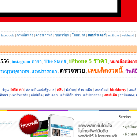
|
facebook
|
ภาพพื้นหลัง
|
ดาราเกาหลี
|
รูปการ์ตูน
|
โค้ดเมาส์
|
คอมพิวเตอร์
|
scribble
|
webband
|
iPhone 5 ราคา
2556
The Star 9
instagram ดารา
หยกเลือดมังกร
,
,
,
,
ตรวจหวย
เลขเด็ดงวดนี้
วันดีป
ภาพบุรุษจุฑาเทพ
แรงปรารถนา
,
,
,
,
าร์ตูน
|
hi5ดารา
|
สลากกินแบ่งรัฐบาล
|
คลิป
|
ฟังวิทยุ
|
ทำนายฝัน
|
เพลงใหม่
|
blackberry
|
เกมส์
ศึกษา
|
มหาวิทยาลัย
|
คลิปเด็ด
|
คลิปตลก
|
คลิปที่เป็นข่าว
|
คลิปสาวสวย
|
เกมส์เต้น
|
รถมือสอง
|
Services
6
เฟซบุ๊ก
ทวิตเตอร์
Instagram ดารา
กลอน
แ
ดูทีวีอ
ฟังเพลง