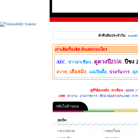
คำสืบค้นประจำวัน:
ecard
เกาะติดเรื่องฮิต อัพเดทก่อนใคร
ดูดวงปี2556
ปีชง 
AEC
ข่าวอาเซียน
,
,
,
เสือสมิง
สวาท
แม่เปียดื้อ
บ่วงวันวาร
สุ
,
,
,
,
ดูทีวีย้อนหลัง
|
หาเพื่อน
|
คุยสด
|
ก
แชท
|
หางาน
|
งานราชการ
|
ศึกษาต่อต่างประเทศ
|
การ
กลับไปด้านบน
สุดฮิต
คลิป
ภาพ
ปฏิทิน 255
ตรวจหวย
เพลงใหม่