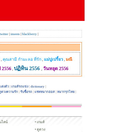
twitter
|
imeem
|
blackberry
|
คุณสามี กํามะลอ ที่รัก
แม่ปูเปรี้ยว
มณี
,
,
,
ปฏิทิน 2556
ี 2556
วันหยุด 2556
,
,
แต่งตัว
|
เกมส์รถแข่ง
|
dictionary
|
ดูดวงความรัก
|
รับซื้อรถ
|
แชทหมากฮอส
|
หมากรุกไทย
|
Glitter
ชทหมากฮอส
หมากรุกไทย
อนไลน์
เกมส์
ดูดวง