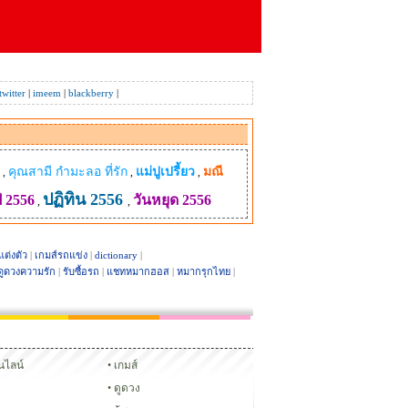
twitter
|
imeem
|
blackberry
|
คุณสามี กํามะลอ ที่รัก
แม่ปูเปรี้ยว
มณี
,
,
,
ปฏิทิน 2556
ี 2556
วันหยุด 2556
,
,
แต่งตัว
|
เกมส์รถแข่ง
|
dictionary
|
ดูดวงความรัก
|
รับซื้อรถ
|
แชทหมากฮอส
|
หมากรุกไทย
|
Glitter
ชทหมากฮอส
หมากรุกไทย
อนไลน์
เกมส์
ดูดวง