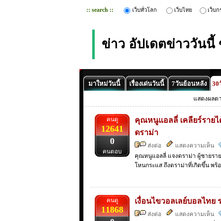
:: search ::
เว็บทั่วโลก
เว็บไทย
เว็บก
ข่าว อัปเดตข่าววันนี
มาใหม่วันนี้
เรื่องเด่นวันนี้
7วันย้อนหลัง
30ว
แสดงผลต
คนดู
คุณหนูแอลลี่ เคลียร์รายได
12641
ดราม่า
0
ส่งต่อ
แสดงความเห็น
คนตอบ
คุณหนูแอลลี่ แจงดราม่า ผู้ชายราย
โหนกระแส ถึงดราม่าที่เกิดขึ้น พร้อ
คนดู
เงื่อนไขวอลเลย์บอลไทย รอดต
11868
ส่งต่อ
แสดงความเห็น