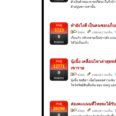
ตัวเงินตัวทอง ตายปริศนาในรั้วบ้
ด้วยปูนขาวเท่านั้น
คนดู
ทำยังไงดี เป็นคนชอบเก็บ
5723
ส่งต่อ
แสดงความเห็น
0
เก็บแก้ว กลัวกลายเป็นข่าวดัง แบ
คนตอบ
ได้ไม่เก็บแก้ว
คนดู
นุ้งนิ้ง เคลื่อนไหวล่า
12771
เขารวย
0
ส่งต่อ
แสดงความเห็น
คนตอบ
นุ้งนิ้ง ชลธิดา เน็ตไอดอลสาวแซ่
โชว์ทรัพย์สินทั้งเงิน ทอง รถหรู บอกเป
คนดู
ส่องคะแนนที่ไทยจะได้รับ
20190
ส่งต่อ
แสดงความเห็น
0