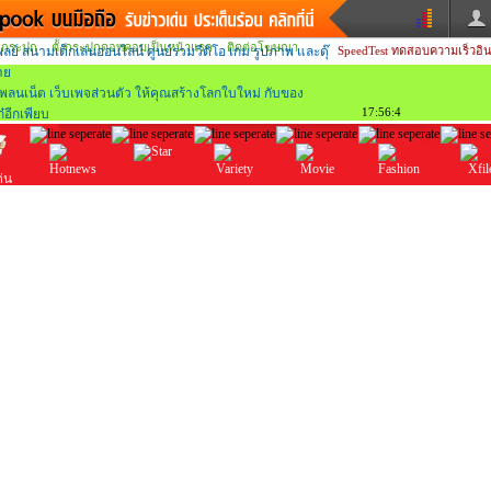
กระปุก
ตั้งกระปุกดอทคอมเป็นหน้าแรก
ติดต่อโฆษณา
SpeedTest
ทดสอบความเร็วอิน
วน
ข่าวสั้น
ข่าวดารา
หนังใหม่
ฟังเพลง
17:56:5
หมากรุกไทย
แชทหมากฮอส
หวย
ผู้หญิง
แต่งงาน
ทำนายฝัน
สุขภาพ
ด่น
X-fi
ประเด็นร้อน
บันเทิง
วาไรตี้
ดูหนัง
แฟชั่น
ผลบอล
บ้านและการตกแต่
มแวะพัก
กลอน
iCare
ary
เช็คความเร็วเน็ต
iPhone
อินสตาแกรมดารา
MSN