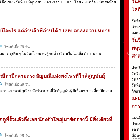
วัน
ีก 2026 วันที่ 11 มิถุนายน 2569 เวลา 13.30 น. โดย vnl เหลือ 2 นัดสุดท้าย
โคก
วันพ
น้ำท่
 ๆ ไม่มีอะไร แต่อ่านอีกทีอ่านได้ 2 แบบ ตกลงความหมาย
มงคล
วัน
โพสต์เมื่อ 29 วัน
พฤษ
หมาย ดูเผิน ๆ ไม่มีอะไร ตกลงตู้กดน้ำ เสีย หรือ ไม่เสีย กำกวมมาก
ศา
ประว
วันวิ
สี่ตาปีกลายตรง อัญมณีแห่งพงไพรที่ใกล้สูญพันธุ์
วันสำ
โพสต์เมื่อ 29 วัน
วันที
ยานแห่งชาติภูเวียง สัตว์หายากที่ใกล้สูญพันธุ์ ผีเสื้อหางยาวสี่ตาปีกลาย
กิจกร
แผ่
การ
แผ่น
ี่รั้วแล้วอึ้งเลย น้องตัวใหญ่มาขิตตรงนี้ มีสิ่งเดียวที่
ประเ
ใต้ 
โพสต์เมื่อ 29 วัน
ที่มี