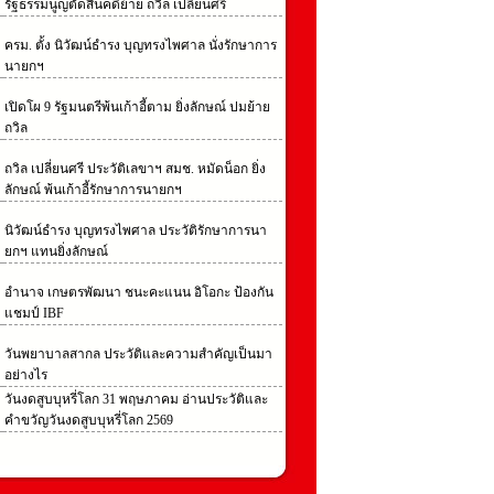
รัฐธรรมนูญตัดสินคดีย้าย ถวิล เปลี่ยนศรี
ครม. ตั้ง นิวัฒน์ธำรง บุญทรงไพศาล นั่งรักษาการ
นายกฯ
เปิดโผ 9 รัฐมนตรีพ้นเก้าอี้ตาม ยิ่งลักษณ์ ปมย้าย
ถวิล
ถวิล เปลี่ยนศรี ประวัติเลขาฯ สมช. หมัดน็อก ยิ่ง
ลักษณ์ พ้นเก้าอี้รักษาการนายกฯ
นิวัฒน์ธํารง บุญทรงไพศาล ประวัติรักษาการนา
ยกฯ แทนยิ่งลักษณ์
อํานาจ เกษตรพัฒนา ชนะคะแนน อิโอกะ ป้องกัน
แชมป์ IBF
วันพยาบาลสากล ประวัติและความสำคัญเป็นมา
อย่างไร
วันงดสูบบุหรี่โลก 31 พฤษภาคม อ่านประวัติและ
คำขวัญวันงดสูบบุหรี่โลก 2569