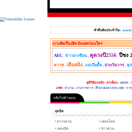
คำสืบค้นประจำวัน:
ecard
เกาะติดเรื่องฮิต อัพเดทก่อนใคร
ดูดวงปี2556
ปีชง 
AEC
ข่าวอาเซียน
,
,
,
เสือสมิง
สวาท
แม่เปียดื้อ
บ่วงวันวาร
สุ
,
,
,
,
ดูทีวีย้อนหลัง
|
หาเพื่อน
|
คุยสด
|
ก
แชท
|
หางาน
|
งานราชการ
|
ศึกษาต่อต่างประเทศ
|
การ
กลับไปด้านบน
สุดฮิต
คลิป
ภาพ
ปฏิทิน 255
ตรวจหวย
เพลงใหม่
เพลงฮิต
ข่าวด่วน