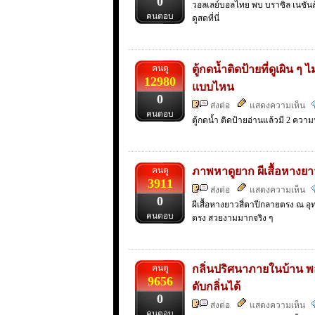
0
วอลเลย์บอลไทย พบ บราซิล เนชั่นส์ ล
คนตอบ
ดูสดที่นี่
คนดู
ตู้กดน้ำติดป้ายที่ดูเผิน
12980
แบบไหน
0
ส่งต่อ
แสดงความเห็น
คนตอบ
ตู้กดน้ำ ติดป้ายอ่านแล้วมี 2 ความ
คนดู
ภาพหาดูยาก ผีเสื้อหางยาว
3911
ส่งต่อ
แสดงความเห็น
0
ผีเสื้อหางยาวสี่ตาปีกลายตรง ณ อุท
คนตอบ
ตรง สวยงามมากจริง ๆ
คนดู
กลิ่นปริศนาภายในบ้าน พอดูท
9656
ดับกลิ่นได้
0
ส่งต่อ
แสดงความเห็น
คนตอบ