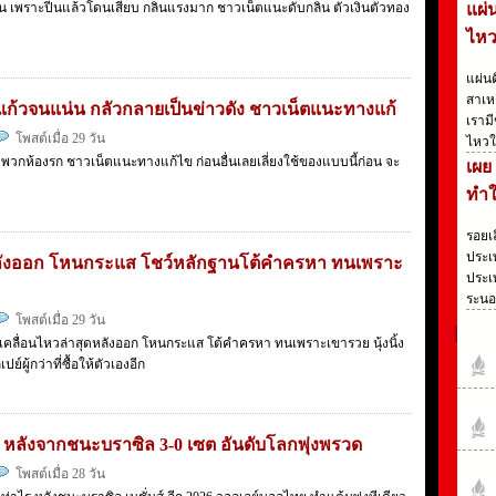
าน เพราะปีนแล้วโดนเสียบ กลิ่นแรงมาก ชาวเน็ตแนะดับกลิ่น ตัวเงินตัวทอง
แผ่
ไหว
แผ่น
สาเห
แก้วจนแน่น กลัวกลายเป็นข่าวดัง ชาวเน็ตแนะทางแก้
เรามี
โพสต์เมื่อ 29 วัน
ไหวใ
บพวกห้องรก ชาวเน็ตแนะทางแก้ไข ก่อนอื่นเลยเลี่ยงใช้ของแบบนี้ก่อน จะ
เผย
ทำใ
รอยเ
ประเ
สุดหลังออก โหนกระแส โชว์หลักฐานโต้คำครหา ทนเพราะ
ประเท
ระนอ
โพสต์เมื่อ 29 วัน
บ เคลื่อนไหวล่าสุดหลังออก โหนกระแส โต้คำครหา ทนเพราะเขารวย นุ้งนิ้ง
ย์ผู้กว่าที่ซื้อให้ตัวเองอีก
 หลังจากชนะบราซิล 3-0 เซต อันดับโลกพุ่งพรวด
โพสต์เมื่อ 28 วัน