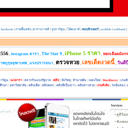
|
facebook
|
ภาพพื้นหลัง
|
ดาราเกาหลี
|
รูปการ์ตูน
|
โค้ดเมาส์
|
คอมพิวเตอร์
|
scribble
|
webband
|
iPhone 5 ราคา
2556
The Star 9
instagram ดารา
หยกเลือดมังกร
,
,
,
,
ตรวจหวย
เลขเด็ดงวดนี้
วันดีป
ภาพบุรุษจุฑาเทพ
แรงปรารถนา
,
,
,
,
าร์ตูน
|
hi5ดารา
|
สลากกินแบ่งรัฐบาล
|
คลิป
|
ฟังวิทยุ
|
ทำนายฝัน
|
เพลงใหม่
|
blackberry
|
เกมส์
ศึกษา
|
มหาวิทยาลัย
|
คลิปเด็ด
|
คลิปตลก
|
คลิปที่เป็นข่าว
|
คลิปสาวสวย
|
เกมส์เต้น
|
รถมือสอง
|
Services
6
เฟซบุ๊ก
ทวิตเตอร์
Instagram ดารา
กลอน
แ
ดูทีวีอ
ฟังเพลง