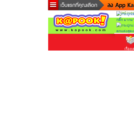
ไปหน้าแรก
ข่าวด่
ละคร
เกม
ตรวจ
ดูดวง
เรื่องเ
ผู้ชาย
แวะชิ
diction
Twitter