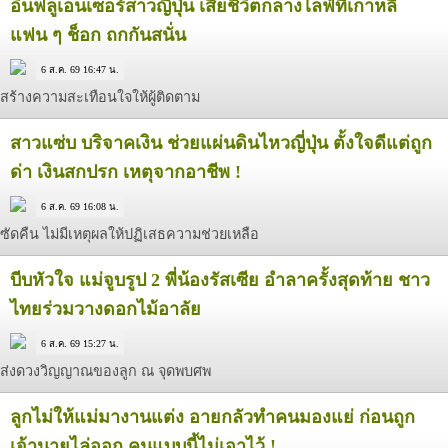
อินฟลูเอนเซอร์สาวญี่ปุ่น เสียชีวิตกลางไลฟ์ที่เกาหลี
แฟน ๆ ช็อก ถกกันสนั่น
6 ส.ค. 69 16:47 น.
สร้างความสะเทือนใจให้ผู้ติดตาม
สาวแซ่บ บริจาคเงิน ช่วยแผ่นดินไหวญี่ปุ่น ตั้งใจดีแต่ถูก
ด่า เงินสกปรก เหตุจากอาชีพ !
6 ส.ค. 69 16:08 น.
ซัดคืน ไม่มีเหตุผลให้ปฏิเสธความช่วยเหลือ
บีบหัวใจ แม่จูบรูป 2 พี่น้องรัสเซีย อำลาครั้งสุดท้าย ชาว
ไทยร่วมวางดอกไม้อาลัย
6 ส.ค. 69 15:27 น.
ส่งดวงวิญญาณของลูก ณ จุดพบศพ
ลูกไม่ให้แม่มางานแต่ง อายกลัวทำคนมองแย่ ก่อนถูก
เจ้านายไล่ออก คนแบบนี้ไม่เอาไว้ !