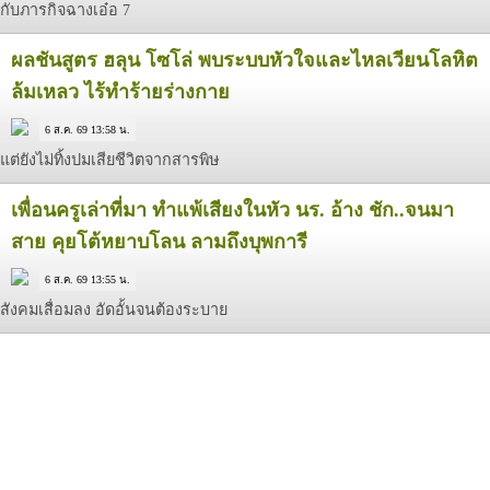
กับภารกิจฉางเอ๋อ 7
ผลชันสูตร ฮลุน โซโล่ พบระบบหัวใจและไหลเวียนโลหิต
ล้มเหลว ไร้ทำร้ายร่างกาย
6 ส.ค. 69 13:58 น.
แต่ยังไม่ทิ้งปมเสียชีวิตจากสารพิษ
เพื่อนครูเล่าที่มา ทำแพ้เสียงในหัว นร. อ้าง ชัก..จนมา
สาย คุยโต้หยาบโลน ลามถึงบุพการี
6 ส.ค. 69 13:55 น.
สังคมเสื่อมลง อัดอั้นจนต้องระบาย