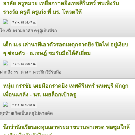
อาลัย ครูหมวย เหยื่อกราดยิงเทพศิรินทร์ พบเพิ่งรับ
รางวัล ครูดี ครูเก่ง ที่ นร. โหวตให้
7 ส.ค. 69 16:47 น.
โซเชียลร่วมอาลัย ครูผู้เป็นที่รัก
เด็ก ม.6 เล่านาทีเอาตัวรอดเหตุกราดยิง ปิดไฟ อยู่เงียบ
ๆ ซ่อนตัว - อ.เจษฎ์ ชมรับมือได้ดีเยี่ยม
7 ส.ค. 69 16:17 น.
ฝากถึง รร. ต่าง ๆ ควรฝึกวิธีรับมือ
หนุ่ม กรรชัย เผยมือกราดยิง เทพศิรินทร์ นนทบุรี มักถูก
เพื่อนแกล้ง - นร. เผยล็อกเป้าครู
7 ส.ค. 69 15:48 น.
สุดท้ายเกิดเป็นเหตุไม่คาดคิด
นึกว่านักเรียนลงทุนเอาพระมาขบวนพาเหรด พอซูมใกล้