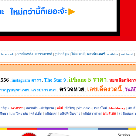
|
facebook
|
ภาพพื้นหลัง
|
ดาราเกาหลี
|
รูปการ์ตูน
|
โค้ดเมาส์
|
คอมพิวเตอร์
|
scribble
|
webband
|
iPhone 5 ราคา
2556
The Star 9
instagram ดารา
หยกเลือดมังกร
,
,
,
,
ตรวจหวย
เลขเด็ดงวดนี้
วันดีป
ภาพบุรุษจุฑาเทพ
แรงปรารถนา
,
,
,
,
าร์ตูน
|
hi5ดารา
|
สลากกินแบ่งรัฐบาล
|
คลิป
|
ฟังวิทยุ
|
ทำนายฝัน
|
เพลงใหม่
|
blackberry
|
เกมส์
ศึกษา
|
มหาวิทยาลัย
|
คลิปเด็ด
|
คลิปตลก
|
คลิปที่เป็นข่าว
|
คลิปสาวสวย
|
เกมส์เต้น
|
รถมือสอง
|
Services