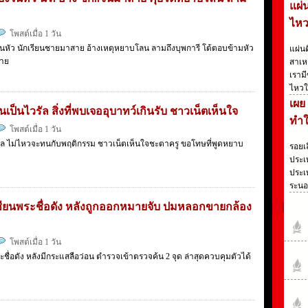
แผ่
ไหว
โพสต์เมื่อ 1 วัน
ยงในหัว นักเรียนชายมาสาย อ้างเหตุหยาบโลน ลามถึงบุพการี โต้ตอบข้ามหัว
แผ่น
บาย
สาเห
เรามี
ไหวใ
เผย
นเป็นไวรัล สิ่งที่พบเจออุบาทว์เกินรับ ชาวเน็ตเห็นใจ
ทำใ
โพสต์เมื่อ 1 วัน
วรัล ไม่ไหวจะทนกับพฤติกรรม ชาวเน็ตเห็นใจชะตาครู ขอโทษที่พูดหยาบ
รอยเ
ประเ
ประเท
ระนอ
ียนพระชื่อดัง หลังถูกออกหมายจับ ปมหลอกขายกล้อง
โพสต์เมื่อ 1 วัน
่อดัง หลังมีกระแสลือว่อน ตำรวจเข้าตรวจค้น 2 จุด ล่าสุดควบคุมตัวได้