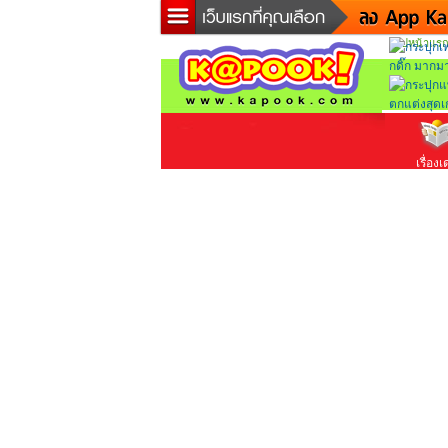
ไปหน้าแรก
ข่าวด่
ละคร
เกม
ตรวจ
ดูดวง
เรื่องเ
ผู้ชาย
แวะชิ
diction
Twitter