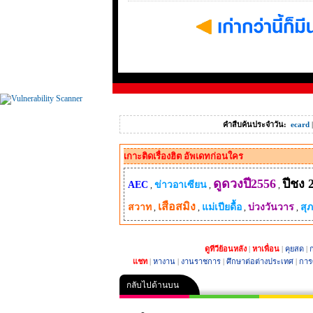
คำสืบค้นประจำวัน:
ecard
เกาะติดเรื่องฮิต อัพเดทก่อนใคร
ดูดวงปี2556
ปีชง 
AEC
ข่าวอาเซียน
,
,
,
เสือสมิง
สวาท
แม่เปียดื้อ
บ่วงวันวาร
สุ
,
,
,
,
ดูทีวีย้อนหลัง
|
หาเพื่อน
|
คุยสด
|
ก
แชท
|
หางาน
|
งานราชการ
|
ศึกษาต่อต่างประเทศ
|
การ
กลับไปด้านบน