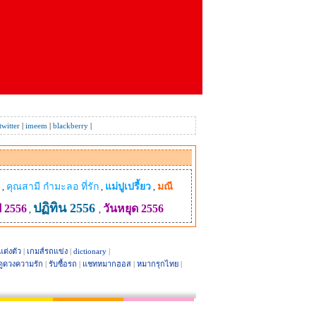
twitter
|
imeem
|
blackberry
|
คุณสามี กํามะลอ ที่รัก
แม่ปูเปรี้ยว
มณี
,
,
,
ปฏิทิน 2556
ี 2556
วันหยุด 2556
,
,
แต่งตัว
|
เกมส์รถแข่ง
|
dictionary
|
ดูดวงความรัก
|
รับซื้อรถ
|
แชทหมากฮอส
|
หมากรุกไทย
|