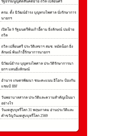
รัฐธรรมนูญตัดสินคดีย้าย ถวิล เปลี่ยนศรี
ครม. ตั้ง นิวัฒน์ธำรง บุญทรงไพศาล นั่งรักษาการ
นายกฯ
เปิดโผ 9 รัฐมนตรีพ้นเก้าอี้ตาม ยิ่งลักษณ์ ปมย้าย
ถวิล
ถวิล เปลี่ยนศรี ประวัติเลขาฯ สมช. หมัดน็อก ยิ่ง
ลักษณ์ พ้นเก้าอี้รักษาการนายกฯ
นิวัฒน์ธํารง บุญทรงไพศาล ประวัติรักษาการนา
ยกฯ แทนยิ่งลักษณ์
อํานาจ เกษตรพัฒนา ชนะคะแนน อิโอกะ ป้องกัน
แชมป์ IBF
วันพยาบาลสากล ประวัติและความสำคัญเป็นมา
อย่างไร
วันงดสูบบุหรี่โลก 31 พฤษภาคม อ่านประวัติและ
คำขวัญวันงดสูบบุหรี่โลก 2569