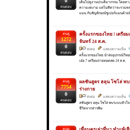
0
เดินไปดูงานประติมากรรม โดยทางวั
คนตอบ
ความงดงาม แต่ไม่คิดว่าจะรวมห
แมน กับสัญลักษณ์ซูเปอร์แมนด้วยน
คนดู
ครั้งแรกของไทย ! เตรีย
1272
จันทร์ 24 ส.ค.
0
ส่งต่อ
แสดงความเห็น
คนตอบ
ครั้งแรกของไทย นำส่งอุปกรณ์วิท
เอ๋อ 7 เตรียมถ่ายทอดสด 24 ส.ค.
คนดู
ผลชันสูตร ฮลุน โซโล่ พ
7754
ร่างกาย
0
ส่งต่อ
แสดงความเห็น
คนตอบ
ลชันสูตร ฮลุน โซโล่ พบระบบหัวใจ
ชีวิตจากสารพิษ
คนดู
เพื่อนครูเล่าที่มา ทำแพ้