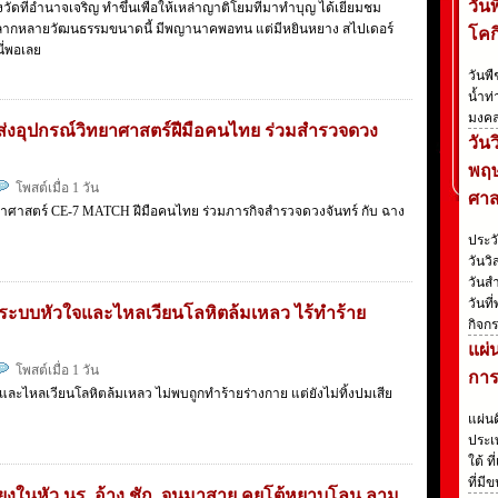
วัน
ดที่อำนาจเจริญ ทำขึ้นเพื่อให้เหล่าญาติโยมที่มาทำบุญ ได้เยี่ยมชม
ลากหลายวัฒนธรรมขนาดนี้ มีพญานาคพอทน แต่มีหยินหยาง สไปเดอร์
โคก
ี่พอเลย
วันพ
น้ำท่
มงคล
มส่งอุปกรณ์วิทยาศาสตร์ฝีมือคนไทย ร่วมสำรวจดวง
วัน
พฤษ
โพสต์เมื่อ 1 วัน
ศา
ยาศาสตร์ CE-7 MATCH ฝีมือคนไทย ร่วมภารกิจสำรวจดวงจันทร์ กับ ฉาง
ประว
วันวิ
วันสำ
วันที
บระบบหัวใจและไหลเวียนโลหิตล้มเหลว ไร้ทำร้าย
กิจกร
แผ่
โพสต์เมื่อ 1 วัน
การ
และไหลเวียนโลหิตล้มเหลว ไม่พบถูกทำร้ายร่างกาย แต่ยังไม่ทิ้งปมเสีย
แผ่น
ประเ
ใต้ 
ที่มี
เสียงในหัว นร. อ้าง ชัก..จนมาสาย คุยโต้หยาบโลน ลาม