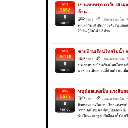
คนดู
เข่าแทบทรุด ตาวัย 80 เผลอ
2652
ล้าน
0
ส่งต่อ
แสดงความเห็น
คนตอบ
คุณตาวัย 80 เกิดภาวะสับสน เผลอฉ
20 วัน กู้คืนได้ 1.3 ล้าน
คนดู
ขายบ้านเรือนไทยริมน้ำ อ
20118
ส่งต่อ
แสดงความเห็น
0
ประกาศขายบ้านเรือนไทยโบราณริมน้
คนตอบ
บาท เผยเป็นสถานที่ถ่ายทำ แม่เบี้ย
คนดู
หนูน้อยแต่งเป็น นางสิบส
5675
ส่งต่อ
แสดงความเห็น
0
กิจกรรมงานวันภาษาไทยแห่งชาติ ที
คนตอบ
วรรณคดีไทย แต่มีหนูน้อยคนหนึ่ง 
นักเรียนและครูพากันฮือฮาทั้งโรงเร