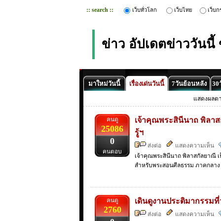
:: search ::
เว็บทั่วโลก
เว็บไทย
เว็บก
ข่าว อัปเดตข่าววันนี
มาใหม่วันนี้
เรื่องเด่นวันนี้
7วันย้อนหลัง
30ว
แสดงผลต
คนดู
เจ้าคุณพระสินีนาถ พิลาส
25086
รู้ฯ
0
ส่งต่อ
แสดงความเห็น
คนตอบ
เจ้าคุณพระสินีนาถ พิลาสกัลยาณี 
สำหรับพระสอนศีลธรรม ภาคกลาง
คนดู
เดินดูงานประติมากรรมที่
2760
ส่งต่อ
แสดงความเห็น