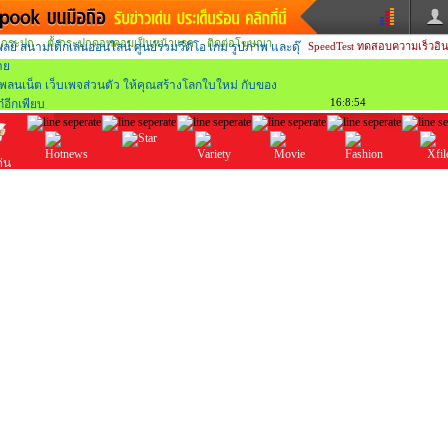
กระปุก
ตั้งกระปุกดอทคอมเป็นหน้าแรก
ติดต่อโฆษณา
SpeedTest
ทดสอบความเร็วอิน
วน
ข่าวสั้น
ข่าวดารา
หนังใหม่
ฟังเพลง
16:8:54
หมากรุกไทย
แชทหมากฮอส
หวย
ผู้หญิง
แต่งงาน
ทำนายฝัน
สุขภาพ
ด่น
X-fi
ประเด็นร้อน
บันเทิง
วาไรตี้
ดูหนัง
แฟชั่น
ผลบอล
บ้านและการตกแต่
มแวะพัก
กลอน
iCare
ary
เช็คความเร็วเน็ต
iPhone
อินสตาแกรมดารา
MSN